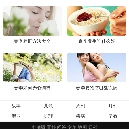
春季养肝方法大全
春季养生吃什么好
春季如何养心调神
春季要预防哪些疾病
故事
儿歌
周刊
月刊
喂养
护理
疾病
早教
电脑版
百科
问答
专题
地图
归档