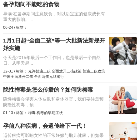
备孕期间不能吃的食物
导读:在备孕期间注意饮食，对以后宝宝的健康成长有
重大的影响。...
06-24
/
标签：
1月1日起“全面二孩”等一大批新法新规开
始实施
今天是2015年最后一个工作日，也是最后一个自然
日。从明天起...
12-31
/
标签：
允许普遍二孩
全面放开二孩政策
普遍二孩政策
中国全面放开二孩
全面两孩元旦施行
隐性梅毒是怎么传播的？如何防梅毒
隐性梅毒会侵害人体皮肤和身体器官，我们要注意预
防隐性梅毒，预...
01-13
/
标签：
梅毒
梅毒的早期症状
孕前八种疾病，会遗传给下一代！
遗传疾病可影响女性的正常妊娠与胎儿健康，但如果