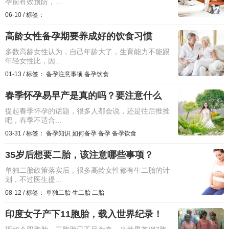
孕前有效预防，...
06-10
/
标签：
高龄女性备孕期要养成好的饮食习惯
多数高龄女性认为，自己年龄大了，生育能力不能跟
年轻女性比，因...
01-13
/
标签：
备孕注意事项
备孕饮食
春季怀孕易早产是真的吗？要注意什么
提起春季怀孕的话题，很多人都会说，还是往后推推
吧，春季不适合...
03-31
/
标签：
备孕知识
如何备孕
备孕
备孕饮食
35岁后想要二胎，该注意哪些事项？
单独二胎政策落实后，很多高龄女性都有生二胎的计
划，不过医生提...
08-12
/
标签：
单独二胎
生二胎
二胎
印度女子产下11胞胎，载入世界纪录！