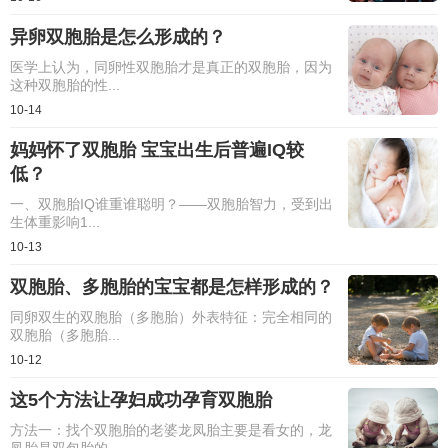
异卵双胞胎是怎么形成的？
医学上认为，同卵性双胞胎才是真正的双胞胎，因为
这种双胞胎的性...
10-14
妈妈怀了双胞胎 宝宝出生后普遍IQ较
低？
一、双胞胎IQ谁重谁聪明？——双胞胎智力，受到出
生体重影响1...
10-13
双胞胎、多胞胎的宝宝都是怎样形成的？
同卵双生的双胞胎（多胞胎）外表特征：完全相同的
双胞胎（多胞胎...
10-12
这5个方法让孕妇成功孕育双胞胎
方法一：找个双胞胎的老婆龙凤胎主要是看女的，龙