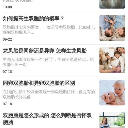
凤胎是双包胎的...
10-08
如何提高生双胞胎的概率？
双胞胎其实分为两类，一类是异卵双胞胎，比如林志
颖的双胞胎儿子...
09-22
龙凤胎是同卵还是异卵 怎样生龙凤胎​
中国人凡事喜欢凑一个“好”字，生孩子也是如此，如
果能生出一对...
07-18
同卵双胞胎和异卵双胞胎的区别
在我们生活中经常会发现一些双胞胎姐妹，但是有的
双胞胎长得很像...
07-18
双胞胎是怎么形成的 怎么判断是否怀双
胞胎