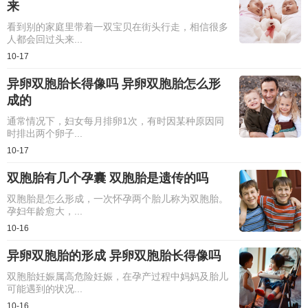
来
看到别的家庭里带着一双宝贝在街头行走，相信很多
人都会回过头来...
10-17
异卵双胞胎长得像吗 ​异卵双胞胎怎么形
成的
通常情况下，妇女每月排卵1次，有时因某种原因同
时排出两个卵子...
10-17
双胞胎有几个孕囊 双胞胎是遗传的吗
双胞胎是怎么形成，一次怀孕两个胎儿称为双胞胎。
孕妇年龄愈大，...
10-16
异卵双胞胎的形成 ​异卵双胞胎长得像吗
双胞胎妊娠属高危险妊娠，在孕产过程中妈妈及胎儿
可能遇到的状况...
10-16