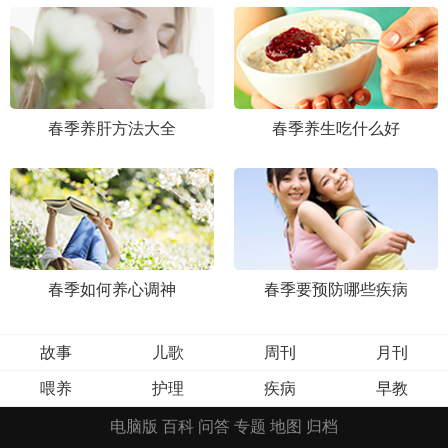
春季养肝方法大全
春季养生吃什么好
春季如何养心调神
春季要预防哪些疾病
故事
儿歌
周刊
月刊
喂养
护理
疾病
早教
电脑版
百科
问答
专题
地图
归档