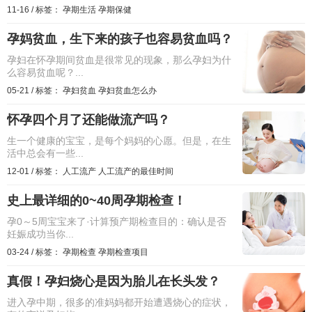
11-16
/
标签：
孕期生活
孕期保健
孕妈贫血，生下来的孩子也容易贫血吗？
孕妇在怀孕期间贫血是很常见的现象，那么孕妇为什
么容易贫血呢？...
05-21
/
标签：
孕妇贫血
孕妇贫血怎么办
怀孕四个月了还能做流产吗？
生一个健康的宝宝，是每个妈妈的心愿。但是，在生
活中总会有一些...
12-01
/
标签：
人工流产
人工流产的最佳时间
史上最详细的0~40周孕期检查！
孕0～5周宝宝来了·计算预产期检查目的：确认是否
妊娠成功当你...
03-24
/
标签：
孕期检查
孕期检查项目
真假！孕妇烧心是因为胎儿在长头发？
进入孕中期，很多的准妈妈都开始遭遇烧心的症状，