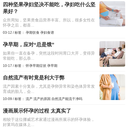
四种坚果孕妇坚决不能吃，孕妇吃什么坚
果好？
众所周知，坚果类食品营养丰富。所以，很多女性在
怀孕之后，都喜...
03-12
/
标签：
孕期饮食
孕妇食谱
孕早期，应对“总是饿”
如果你一直在备孕，突然这段时间胃口大开，变得异
常能吃，那么恭...
10-17
/
标签：
怀孕早期症状
孕早期
自然流产有时竟是利大于弊
流产因素十分复杂，尤其是孕卵异常和染色体异常发
育成的胎儿，会...
10-09
/
标签：
流产
流产的原因
自然流产能流干净吗
漫画展示怀孕的过程 太真实了
相较于这位挪威艺术家通过漫画所展示的怀孕体验，
好莱坞在媒体上...