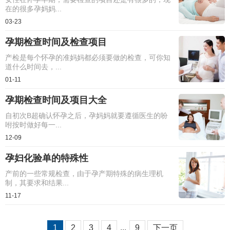
在的很多孕妈妈...
03-23
孕期检查时间及检查项目
产检是每个怀孕的准妈妈都必须要做的检查，可你知
道什么时间去，...
01-11
孕期检查时间及项目大全
自初次B超确认怀孕之后，孕妈妈就要遵循医生的吩
咐按时做好每一...
12-09
孕妇化验单的特殊性
产前的一些常规检查，由于孕产期特殊的病生理机
制，其要求和结果...
11-17
1
2
3
4
...
9
下一页