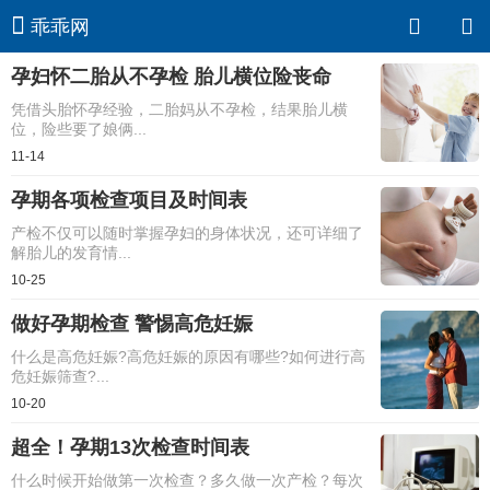
乖乖网
孕妇怀二胎从不孕检 胎儿横位险丧命
凭借头胎怀孕经验，二胎妈从不孕检，结果胎儿横
位，险些要了娘俩...
11-14
孕期各项检查项目及时间表
产检不仅可以随时掌握孕妇的身体状况，还可详细了
解胎儿的发育情...
10-25
做好孕期检查 警惕高危妊娠
什么是高危妊娠?高危妊娠的原因有哪些?如何进行高
危妊娠筛查?...
10-20
超全！孕期13次检查时间表
什么时候开始做第一次检查？多久做一次产检？每次