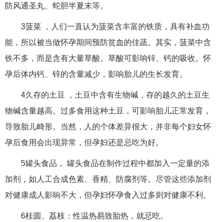
防风通圣丸、蛇胆半夏末等。
3菠菜 ，人们一直认为菠菜含丰富的铁质，具有补血功
能，所以被当做怀孕期间预防贫血的佳蔬。其实，菠菜中含
铁不多，而是含有大量草酸。草酸可影响锌、钙的吸收。怀
孕后体内钙、锌的含量减少，影响胎儿的生长发育。
4久存的土豆 ，土豆中含有生物碱，存的越久的土豆生
物碱含量越高。过多食用这种土豆，可影响胎儿正常发育，
导致胎儿畸形。当然，人的个体差异很大，并非每个妇女怀
孕后食用会出现异常，但孕妇还是忌吃为好。
5罐头食品， 罐头食品在制作过程中都加入一定量的添
加剂，如人工合成色素、香精、防腐剂等。尽管这些添加剂
对健康成人影响不大，但孕妇怀孕食入过多则对健康不利。
6桂圆、荔枝：性温热易致胎热，就忌吃。