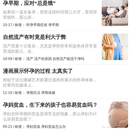
孕早期，应对“总是饿”
如果你一直在备孕，突然这段时间胃口大开，变得异
常能吃，那么恭...
10-17
/
标签：
怀孕早期症状
孕早期
自然流产有时竟是利大于弊
流产因素十分复杂，尤其是孕卵异常和染色体异常发
育成的胎儿，会...
10-09
/
标签：
流产
流产的原因
自然流产能流干净吗
漫画展示怀孕的过程 太真实了
相较于这位挪威艺术家通过漫画所展示的怀孕体验，
好莱坞在媒体上...
11-16
/
标签：
孕期生活
孕期保健
孕妈贫血，生下来的孩子也容易贫血吗？
孕妇在怀孕期间贫血是很常见的现象，那么孕妇为什
么容易贫血呢？...
05-21
/
标签：
孕妇贫血
孕妇贫血怎么办