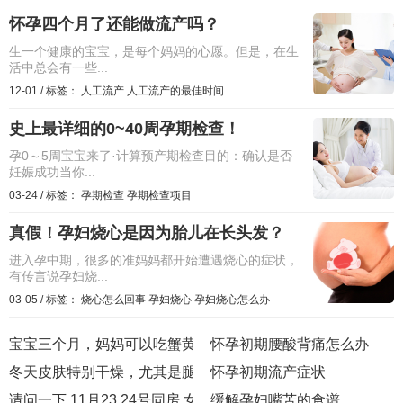
怀孕四个月了还能做流产吗？
生一个健康的宝宝，是每个妈妈的心愿。但是，在生
活中总会有一些...
12-01
/
标签：
人工流产
人工流产的最佳时间
史上最详细的0~40周孕期检查！
孕0～5周宝宝来了·计算预产期检查目的：确认是否
妊娠成功当你...
03-24
/
标签：
孕期检查
孕期检查项目
真假！孕妇烧心是因为胎儿在长头发？
进入孕中期，很多的准妈妈都开始遭遇烧心的症状，
有传言说孕妇烧...
03-05
/
标签：
烧心怎么回事
孕妇烧心
孕妇烧心怎么办
宝宝三个月，妈妈可以吃蟹黄虾仁的饺子么？
怀孕初期腰酸背痛怎么办
冬天皮肤特别干燥，尤其是腿部上都长蛇皮纹了，有时还会脱
怀孕初期流产症状
请问一下,11月23,24号同房,女方在30号喝酒了,会对怀孕有影
缓解孕妇嘴苦的食谱