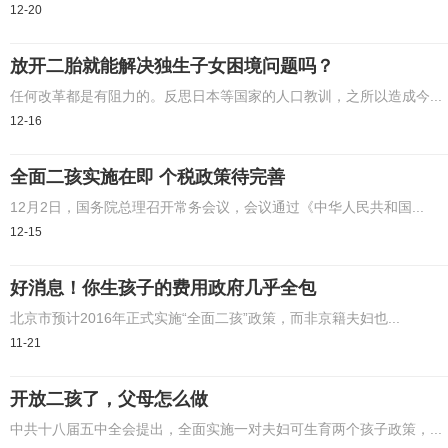
12-20
放开二胎就能解决独生子女困境问题吗？
任何改革都是有阻力的。反思日本等国家的人口教训，之所以造成今...
12-16
全面二孩实施在即 个税政策待完善
12月2日，国务院总理召开常务会议，会议通过《中华人民共和国...
12-15
好消息！你生孩子的费用政府几乎全包
北京市预计2016年正式实施“全面二孩”政策，而非京籍夫妇也...
11-21
开放二孩了，父母怎么做
中共十八届五中全会提出，全面实施一对夫妇可生育两个孩子政策，...