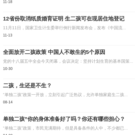
11-18
12省份取消纸质婚育证明 生二孩可在现居住地登记
11月11日，国家卫生计生委举行例行新闻发布会，发布《中国流...
11-13
全面放开二孩政策 中国人不敢生的5个原因
党的十八届五中全会今天闭幕，会议决定：坚持计划生育的基本国策...
10-30
二孩，生还是不生？
“单独二孩”政策一开放，立刻引起广泛热议，允许单独家庭生二孩...
08-14
单独二孩”你的身体准备好了吗？你还有哪些担心？
“单独二孩”政策，市民充满期待，但是具备条件的人中，不少都已...