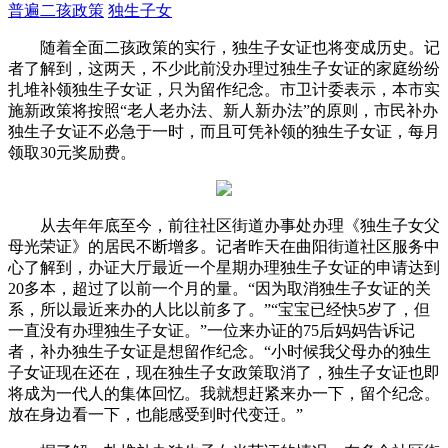
普遍二孩政策
独生子女
随着全面二孩政策的实行，独生子女证也将变成历史。记
者了解到，这两天，不少此前没办理过独生子女证的家庭纷纷
扎堆补领独生子女证，只为留作纪念。市卫计委表示，本市实
施新政策将按照“老人老办法、新人新办法”的原则，市民补办
独生子女证不必急于一时，而且可凭补领的独生子女证，每月
领取30元奖励费。
从去年年底至今，前往社区街道办事处办理《独生子女父
母光荣证》的居民不断增多。记者昨天在曲阳街道社区服务中
心了解到，办证大厅最近一个星期办理独生子女证的申请达到
20多本，超过了以前一个月的量。“因为取消独生子女证的关
系，所以最近来办的人比以前多了。”“宝宝已经快5岁了，但
一直没有办理独生子女证。”一位来办证的75后妈妈告诉记
者，补办独生子女证是想留作纪念。“小时候我父母办的独生
子女证现在还在，现在独生子女政策取消了，独生子女证也即
将成为一代人的集体回忆。我就想赶紧来办一下，留个纪念。
放在身边看一下，也能感受到时代变迁。”