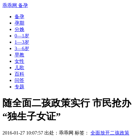
乖乖网
备孕
备孕
孕期
分娩
0—1岁
1—3岁
3—6岁
早教
女性
儿歌
百科
问答
专题
随全面二孩政策实行 市民抢办
“独生子女证”
2016-01-27 10:07:57 出处：乖乖网 标签：
全面放开二孩政策