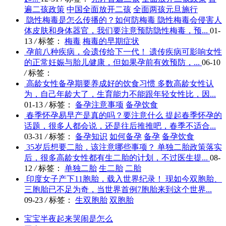
遍二孩政策
中国全面放开二孩
全面两孩元旦施行
隐性梅毒是怎么传播的？如何防梅毒
隐性梅毒会侵害人
体皮肤和身体器官，我们要注意预防隐性梅毒，预...
01-
13
/
标签：
梅毒
梅毒的早期症状
孕前八种疾病，会遗传给下一代！
遗传疾病可影响女性
的正常妊娠与胎儿健康，但如果孕前有效预防，...
06-10
/
标签：
高龄女性备孕期要养成好的饮食习惯
多数高龄女性认
为，自己年龄大了，生育能力不能跟年轻女性比，因...
01-13
/
标签：
备孕注意事项
备孕饮食
春季怀孕易早产是真的吗？要注意什么
提起春季怀孕的
话题，很多人都会说，还是往后推推吧，春季不适合...
03-31
/
标签：
备孕知识
如何备孕
备孕
备孕饮食
35岁后想要二胎，该注意哪些事项？
单独二胎政策落实
后，很多高龄女性都有生二胎的计划，不过医生提...
08-
12
/
标签：
单独二胎
生二胎
二胎
印度女子产下11胞胎，载入世界纪录！
现如今双胞胎、
三胞胎已不足为奇，当世界首例7胞胎来到这个世界...
09-23
/
标签：
生双胞胎
双胞胎
宝宝半夜起来哭闹是怎么