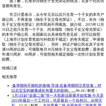
据了解，扎堆补办独生子女光荣证的情况，在多个社区街
道都有发生。
市卫计委表示，从今年元旦以后只生育一个子女的本市户
籍公民，不再发放《独生子女父母光荣证》。不过，补办《独
生子女父母光荣证》的市民则不用着急。据介绍，2015年12月
31日之前只生育一个子女、尚未领取《独生子女父母光荣证》
的本市户籍公民，在国家出台具体指导意见前，仍可以按照
《上海市计划生育奖励与补助若干规定》的有关规定，申请领
取《独生子女父母光荣证》。另外，持证户籍公民在其子女年
满16周岁以前，可领取每月30元独生子女父母奖励费；退休或
年满55周岁、60周岁，可按照相关规定领取一次性计划生育奖
励费。
情感口述
相关推荐
备孕期间不能吃的食物
导读:在备孕期间注意饮食，对
以后宝宝的健康成长有重大的影响。...
06-24
/
标签：
1月1日起“全面二孩”等一大批新法新规开始实施
今天是
2015年最后一个工作日，也是最后一个自然日。从明天
起...
12-31
/
标签：
允许普遍二孩
全面放开二孩政策
普