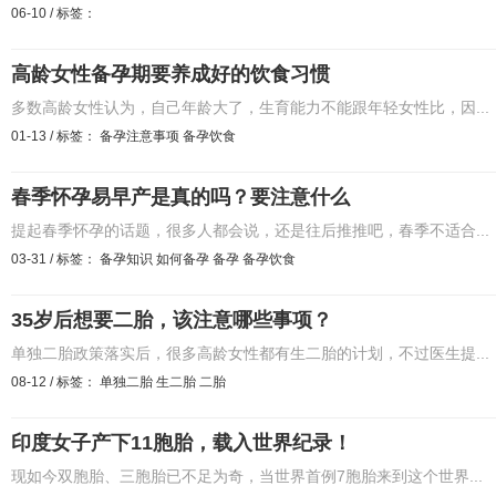
06-10
/
标签：
高龄女性备孕期要养成好的饮食习惯
多数高龄女性认为，自己年龄大了，生育能力不能跟年轻女性比，因...
01-13
/
标签：
备孕注意事项
备孕饮食
春季怀孕易早产是真的吗？要注意什么
提起春季怀孕的话题，很多人都会说，还是往后推推吧，春季不适合...
03-31
/
标签：
备孕知识
如何备孕
备孕
备孕饮食
35岁后想要二胎，该注意哪些事项？
单独二胎政策落实后，很多高龄女性都有生二胎的计划，不过医生提...
08-12
/
标签：
单独二胎
生二胎
二胎
印度女子产下11胞胎，载入世界纪录！
现如今双胞胎、三胞胎已不足为奇，当世界首例7胞胎来到这个世界...