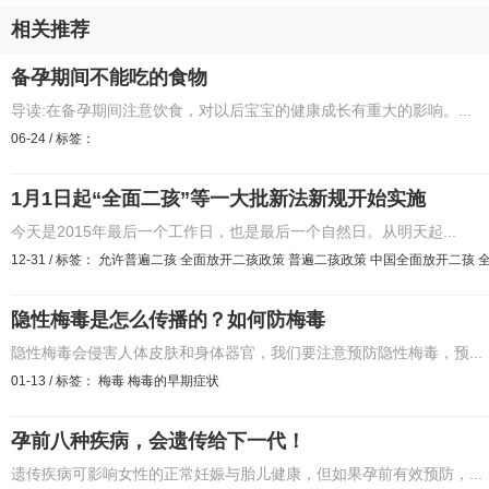
相关推荐
备孕期间不能吃的食物
导读:在备孕期间注意饮食，对以后宝宝的健康成长有重大的影响。...
06-24
/
标签：
1月1日起“全面二孩”等一大批新法新规开始实施
今天是2015年最后一个工作日，也是最后一个自然日。从明天起...
12-31
/
标签：
允许普遍二孩
全面放开二孩政策
普遍二孩政策
中国全面放开二孩
隐性梅毒是怎么传播的？如何防梅毒
隐性梅毒会侵害人体皮肤和身体器官，我们要注意预防隐性梅毒，预...
01-13
/
标签：
梅毒
梅毒的早期症状
孕前八种疾病，会遗传给下一代！
遗传疾病可影响女性的正常妊娠与胎儿健康，但如果孕前有效预防，...