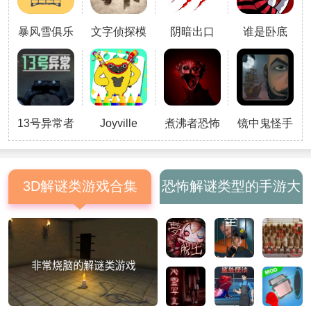
探索，让玩家仿佛亲自操作萨拉的
手机。2、多样化的线索类型，包
暴风雪俱乐
文字侦探模
阴暗出口
谁是卧底
括短信、邮件、图片等，考验玩家
部游戏
拟游戏
的信息整合能力。3、第一人称视
角设计，增强沉浸感，让玩家仿佛
置身于调查现场。4、复杂的加密
文件解锁系统，
13号异常者
Joyville
煮沸者恐怖
镜中鬼怪手
2025
Coloring
2025
游
3D解谜类游戏合集
恐怖解谜类型的手游大
全