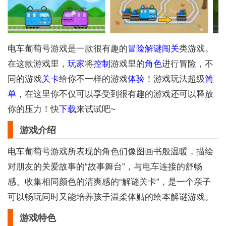
电车葡萄号游戏是一款很有趣的
冒险
解谜
闯关
类游戏。
在这款游戏里，
玩家
将
控制
游戏里的
角色
进行冒险，不
同的游戏
关卡
给你不一样的游戏
体验
！游戏玩法超级
简
单
，在这里你不仅可以享受到很有趣的游戏还可以释放
你的压力！快
下载
来试试吧~
游戏介绍
电车葡萄号游戏所表现的角色们像图画书般温暖，描绘
对朋友的关爱故事的“故事舞台”，与电车连接的舒畅
感、收集相同颜色的清爽感的“解谜关卡”，是一个亲子
可以畅玩同时又能培养孩子温柔体贴的绘本解谜游戏。
游戏特色