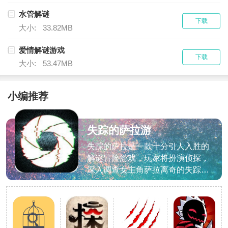
水管解谜
下载
大小:
33.82MB
爱情解谜游戏
下载
大小:
53.47MB
小编推荐
失踪的萨拉游
戏
失踪的萨拉是一款十分引人入胜的
解谜冒险游戏，玩家将扮演侦探，
深入调查女主角萨拉离奇的失踪
案。通过细致入微地探索她的通讯
记录、个人笔记及多媒体资料，逐
步揭开隐藏在数字世界背后的真
相。游戏特色1、独特的手机界面