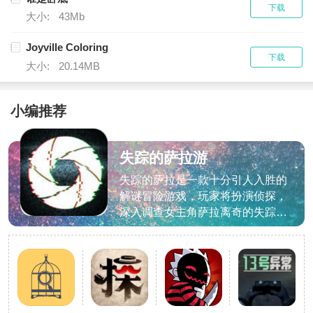
下载
大小:
43Mb
Joyville Coloring
下载
大小:
20.14MB
小编推荐
失踪的萨拉游
戏
失踪的萨拉是一款十分引人入胜的
解谜冒险游戏，玩家将扮演侦探，
深入调查女主角萨拉离奇的失踪
案。通过细致入微地探索她的通讯
记录、个人笔记及多媒体资料，逐
步揭开隐藏在数字世界背后的真
相。游戏特色1、独特的手机界面
探索，让玩家仿佛亲自操作萨拉的
手机。2、多样化的线索类型，包