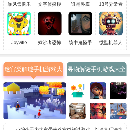
暴风雪俱乐
文字侦探模
谁是卧底
13号异常者
括短信、邮件、图片等，考验玩家
部游戏
拟游戏
2025
的信息整合能力。3、第一人称视
角设计，增强沉浸感，让玩家仿佛
置身于调查现场。4、复杂的加密
文件解锁系统，
Joyville
煮沸者恐怖
镜中鬼怪手
微型机器人
Coloring
2025
游
传送门逃脱
游戏
迷宫类解谜手机游戏大
寻物解谜手机游戏大全
全
小编今天为大家带来迷宫类解谜游戏，以迷宫玩法为