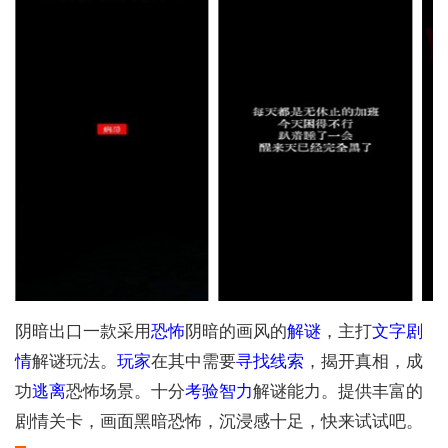
阴暗出口一款采用
恐怖
阴暗的画风的
解谜
，主打
文字
剧
情
解谜玩法。
玩家
在其中需要
寻找
线索
，揭开真相，成
功
逃离
恐怖场景。十分
考验
智力
解谜能力。提供丰富的
剧情关卡，画面黑暗恐怖，沉浸感十足，快来试试吧。