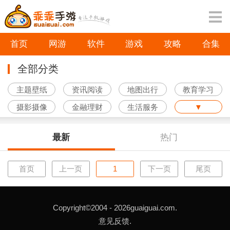
首页
网游
软件
游戏
攻略
合集
全部分类
主题壁纸
资讯阅读
地图出行
教育学习
摄影摄像
金融理财
生活服务
▼
最新
热门
首页
上一页
1
下一页
尾页
Copyright©2004 -
2026guaiguai.com.
意见反馈.