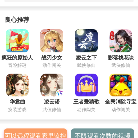
良心推荐
疯狂的原始人
战刃少女
凌云之下
影落桃花诀
冒险解谜
动作闯关
武侠修仙
武侠修仙
华裳曲
凌云诺
王者爱猜歌
全民消除寻宝
换装游戏
武侠修仙
动作闯关
动作闯关
可以远程观看家里监控
不限观看次数的视频