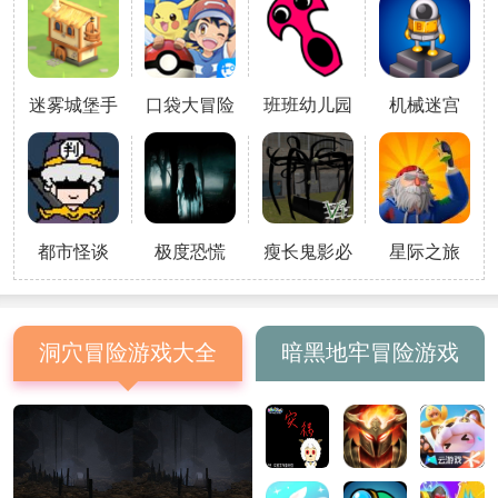
淋店背后的秘密，惊险刺激，同时
还需要躲避恐怖的冰淇淋人。游戏
特色沉浸式恐怖体验游戏通过精心
设计的场景和音效，让玩家仿佛置
迷雾城堡手
口袋大冒险
班班幼儿园
机械迷宫
身于一个真实的恐怖世界中。多样
游
7游戏
2024
化角色选择玩家可以选择不同的角
色，如勇敢的侦探艾丽卡或机智的
小偷杰克，每个角色都有独特的背
景故事和技
都市怪谈
极度恐慌
瘦长鬼影必
星际之旅
须死
洞穴冒险游戏大全
暗黑地牢冒险游戏