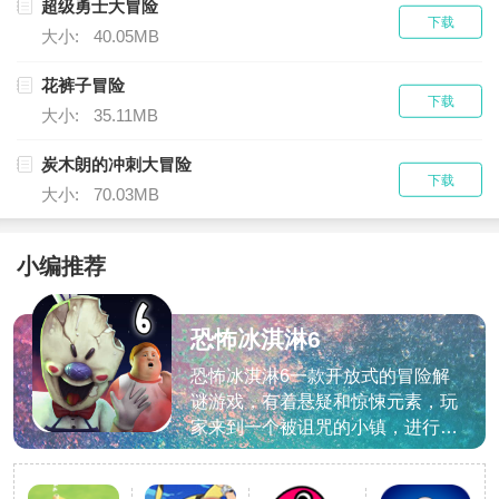
超级勇士大冒险
下载
大小:
40.05MB
花裤子冒险
下载
大小:
35.11MB
炭木朗的冲刺大冒险
下载
大小:
70.03MB
小编推荐
恐怖冰淇淋6
手游
恐怖冰淇淋6一款开放式的冒险解
谜游戏，有着悬疑和惊悚元素，玩
家来到一个被诅咒的小镇，进行探
索和调查在这里的秘密，收集各种
线索，解开谜题，揭露隐藏在冰淇