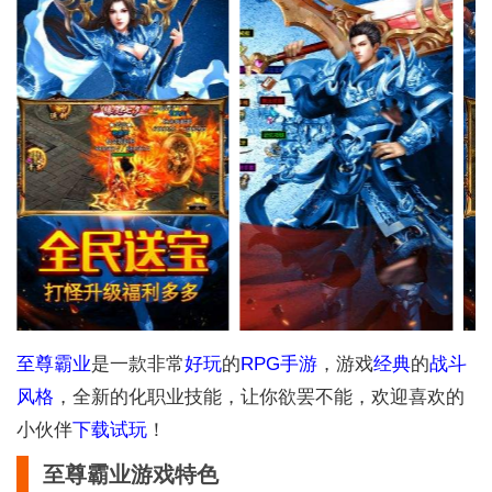
至尊
霸业
是一款非常
好玩
的
RPG
手游
，游戏
经典
的
战斗
风格
，全新的化职业技能，让你欲罢不能，欢迎喜欢的
小伙伴
下载
试玩
！
至尊霸业游戏特色