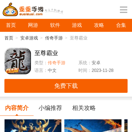
首页
网游
软件
游戏
攻略
合集
首页
>
安卓游戏
>
传奇手游
>
至尊霸业
至尊霸业
类型：
传奇手游
系统：
安卓
语言：
中文
时间：
2023-11-28
免费下载
内容简介
小编推荐
相关攻略