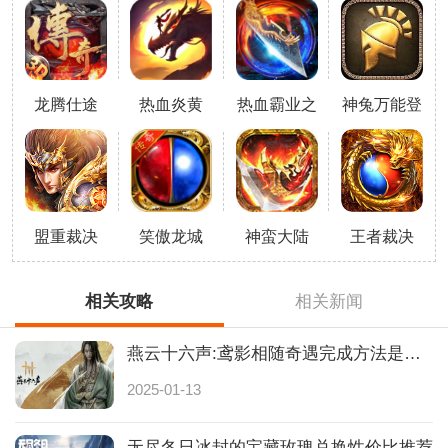
机中不仅不会卡顿流畅感都超越了
端游哦!手游亮点1、无付费，装备
全靠撸，一键就能回收；2、全天
开放的深渊挑战，可
龙腾仕途
热血炎黄
热血霸业之
神兔万能登
大刀灭世
录器
648
盟重裁决
笑傲龙城
神蛮大陆
王者裁决
相关攻略
相关新闻
燕云十六声:鸢影相随奇遇完成方法是什么
2025-01-13
无尽冬日冰封的宝藏玫瑰兑换性价比推荐