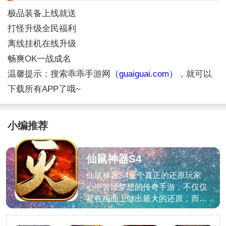
极品装备上线就送
打怪升级全民福利
离线挂机在线升级
畅爽OK一战成名
温馨提示：搜索乖乖手游网
（guaiguai.com）
，就可以
下载所有APP了哦~
小编推荐
仙鼠神器S4
仙鼠神器S4是个真正的还原玩家
心中曾经梦想的传奇手游，不仅仅
是在画面上做出最大的还原，而且
玩法细节上也让玩家感到就好像回
到了曾经的时光中，并且移植到手