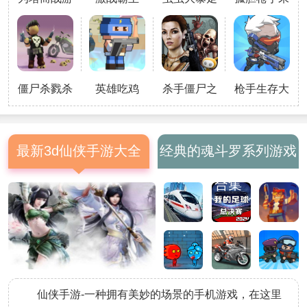
戏
枪火派对
日堡垒
1、多样化坦克选择，个性涂装彰
显风采。2、深度升级系统，强化
战力驰骋战场。3、多任务关卡设
计，挑战不断升
僵尸杀戮杀
英雄吃鸡
杀手僵尸之
枪手生存大
手
城2
师游戏
最新3d仙侠手游大全
经典的魂斗罗系列游戏
合集
仙侠手游-一种拥有美妙的场景的手机游戏，在这里