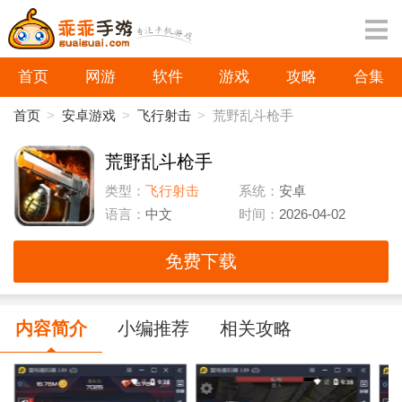
首页
网游
软件
游戏
攻略
合集
首页
>
安卓游戏
>
飞行射击
>
荒野乱斗枪手
荒野乱斗枪手
类型：
飞行射击
系统：
安卓
语言：
中文
时间：
2026-04-02
免费下载
内容简介
小编推荐
相关攻略