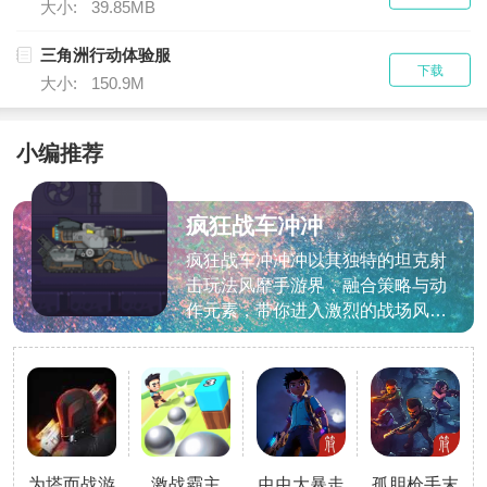
大小:
39.85MB
三角洲行动体验服
下载
大小:
150.9M
小编推荐
疯狂战车冲冲
冲游戏
疯狂战车冲冲冲以其独特的坦克射
击玩法风靡手游界，融合策略与动
作元素，带你进入激烈的战场风
云。玩家可驾驭个性坦克，自由改
装升级，精准射击，智斗群敌，完
成挑战使命。即刻加入，体验这场
速度与激情的盛宴！其细腻的画面
与震撼的音效进一步提升了游戏的
整体沉浸感，是军事迷与动作游戏
为塔而战游
激战霸主
虫虫大暴走
孤胆枪手末
玩家不可错过的佳作。游戏内容