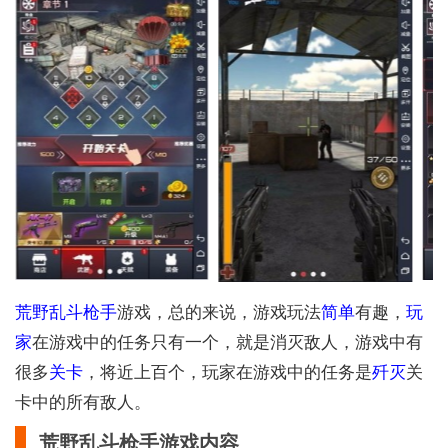
荒野
乱斗
枪手
游戏，总的来说，游戏玩法
简单
有趣，
玩
家
在游戏中的任务只有一个，就是消灭敌人，游戏中有
很多
关卡
，将近上百个，玩家在游戏中的任务是
歼灭
关
卡中的所有敌人。
荒野乱斗枪手游戏内容