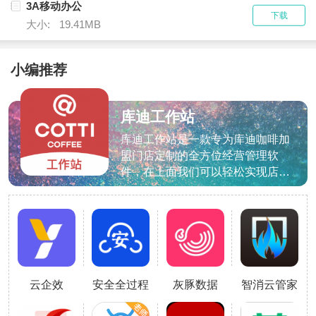
3A移动办公
下载
大小:
19.41MB
小编推荐
库迪工作站
App
库迪工作站是一款专为库迪咖啡加
盟门店定制的全方位经营管理软
件，在上面我们可以轻松实现店铺
日常运营的各项关键操作，并实时
掌握经营动态，提升管理效率与决
策准确性。涵盖营业额统计、库存
盘点、报表生成等核心模块。软件
特色1、深度集成咖啡店业务流
程，提供一站式的店铺运营管理解
云企效
安全全过程
灰豚数据
智消云管家
决方案。2、可视化数据面板，每
管控
日自动更新店铺经营额和销售分析