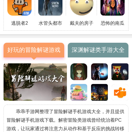
还有很多不同种类的恐龙，可以随
意挑选，欢乐
逃脱者2
水管头都市
戴夫的房子
恐怖的南瓜
The
传说游戏
游戏
农场游戏
Escapists 2
好玩的冒险解谜游戏
深渊解谜类手游大全
乖乖手游网整理了冒险解谜手机游戏大全，并且提供
冒险解谜手机游戏下载。解密冒险类游戏曾经统治着PC
游戏，让玩家通过将注意力从动作和基于反应的挑战转移