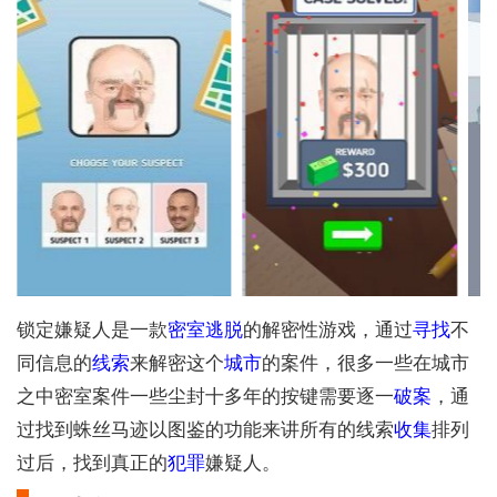
锁定嫌疑人是一款
密室
逃脱
的解密性游戏，通过
寻找
不
同信息的
线索
来解密这个
城市
的案件，很多一些在城市
之中密室案件一些尘封十多年的按键需要逐一
破案
，通
过找到蛛丝马迹以图鉴的功能来讲所有的线索
收集
排列
过后，找到真正的
犯罪
嫌疑人。