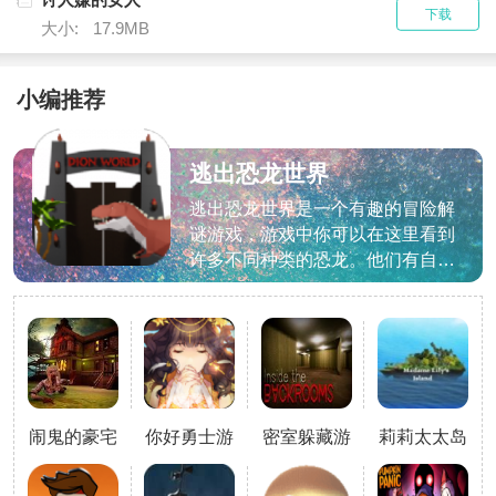
下载
大小:
17.9MB
小编推荐
逃出恐龙世界
2024
逃出恐龙世界是一个有趣的冒险解
谜游戏，游戏中你可以在这里看到
许多不同种类的恐龙。他们有自己
独特的技能，接受全面的挑战，有
精彩的冒险，享受通关的乐趣，灵
活的微操作触手可及，自由挑战不
同的玩法，享受精彩欢乐的游戏体
验，克服一切困难，丰富拼图任
务，完成后感受更多乐趣。如感兴
闹鬼的豪宅
你好勇士游
密室躲藏游
莉莉太太岛
趣的话就快来下载体验吧！游戏特
可怕故事
戏
戏
游戏2024
色1、多样精彩有趣的休闲玩法，
刺激的冒险解密，锻炼脑力；2、