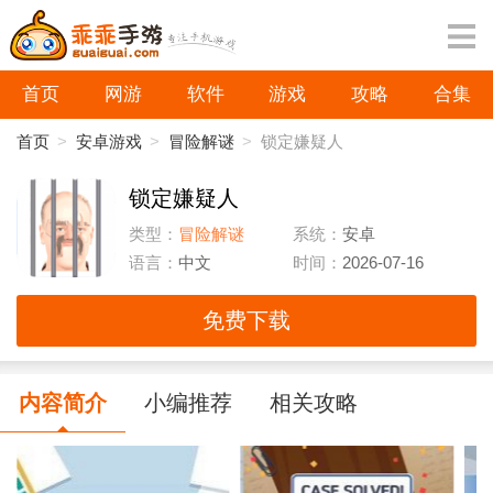
首页
网游
软件
游戏
攻略
合集
首页
>
安卓游戏
>
冒险解谜
>
锁定嫌疑人
锁定嫌疑人
类型：
冒险解谜
系统：
安卓
语言：
中文
时间：
2026-07-16
免费下载
内容简介
小编推荐
相关攻略