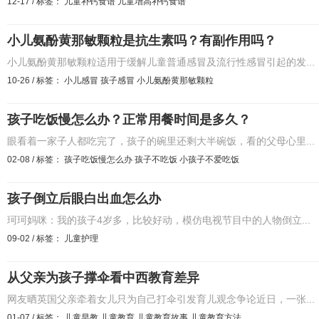
12-17
/
标签：
儿童补钙食谱
儿童增高补钙食谱
小儿氨酚黄那敏颗粒是抗生素吗？有副作用吗？
小儿氨酚黄那敏颗粒适用于缓解儿童普通感冒及流行性感冒引起的发...
10-26
/
标签：
小儿感冒
孩子感冒
小儿氨酚黄那敏颗粒
孩子吃饭慢怎么办？正常用餐时间是多久？
眼看着一家子人都吃完了，孩子的碗里还剩大半碗饭，看的父母心里...
02-08
/
标签：
孩子吃饭慢怎么办
孩子不吃饭
小孩子不爱吃饭
孩子倒立后眼白出血怎么办
珂珂妈咪：我的孩子4岁多，比较好动，模仿电视节目中的人物倒立...
09-02
/
标签：
儿童护理
从父亲为孩子撑伞看中西教育差异
网友晒英国父亲牵着女儿只为自己打伞引发育儿观念争论近日，一张...
01-07
/
标签：
儿童早教
儿童教育
儿童教育故事
儿童教育方法