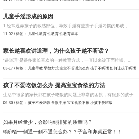
儿童手淫形成的原因
1.经常逗弄孩子的敏感部位，导致手淫有些孩子手淫习惯的形成，...
11-02
/
标签：
儿童性教育
性教育
性教育课本
家长越喜欢讲道理，为什么孩子越不听话？
“讲道理”是很多家长喜欢的一种教育方式，一直以来被正面推崇。...
03-17
/
标签：
儿童早教
早教方式
宝宝不听话怎么办
孩子不听话
如何让孩子听话
孩子不爱吃饭怎么办 提高宝宝食欲的方法
生活中很多的家长都在孩子吃饭的问题上非常的困扰，有很多的孩子...
06-30
/
标签：
孩子不爱吃饭
食欲不振
宝宝食欲不振
小孩不爱吃饭
如果月经量少，会影响到排卵的质量吗？
输卵管一侧通一侧不通怎么办？？子宫和卵巢正常！！