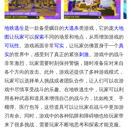
地铁
逃生
是一款备受瞩目的
大逃杀
类游戏，它的庞
大地
图
让
玩家
可以
探索
不同的场景和地点，从而增加游戏的
可玩性
。游戏画面非常
写实
，让玩家仿佛置身于一个
真
实
的世界中，感受到了真正的紧张
刺激
。游戏中的战斗
非常激烈，玩家需要时刻保持警惕，随时准备应对来自
各个方向的攻击。此外，游戏还提供了多种游戏模式，
玩家可以选择单人挑战或者团队合作，让人们可以在游
戏中尽情享受战斗的乐趣。在地铁逃生中，玩家可以利
用各种武器和道具来增强自己的战斗力，比如枪支、手
榴弹、医疗包等，这些道具可以让玩家在战斗中更加游
刃有余。同时，游戏中的各种陷阱和障碍物也给玩家带
来了很多挑战，需要玩家不断地思考和探索才能克服。