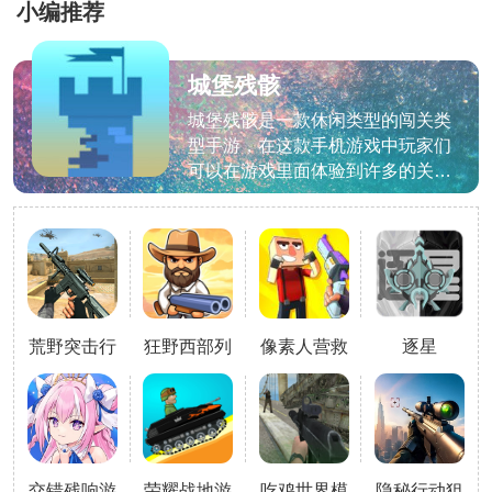
小编推荐
城堡残骸
城堡残骸是一款休闲类型的闯关类
型手游，在这款手机游戏中玩家们
可以在游戏里面体验到许多的关卡
模式，不同的关卡有着不一样的玩
法，难度也会随着关卡进度越来越
难，游戏中的挑战性十足，玩家们
的目标就是在尽可能的摧毁城堡，
对这款城堡残骸游戏感兴趣的小伙
伴们欢迎来下载试试吧！游戏特色
荒野突击行
狂野西部列
像素人营救
逐星
1、融入完美的物理引擎，可以感
动2025
车游戏
行动游戏
受真实的轰炸效果；2、丰富的城
堡类型，各种知名城堡都在其中，
尽情轰炸；3、多种大炮类型，可
以自由，通
交错残响游
荣耀战地游
吃鸡世界模
隐秘行动狙