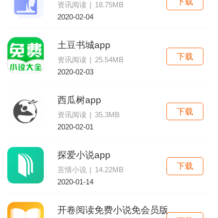
下载
资讯阅读
|
18.75MB
2020-02-04
土豆书城app
下载
资讯阅读
|
25.54MB
2020-02-03
西瓜树app
下载
资讯阅读
|
35.3MB
2020-02-01
探爱小说app
下载
言情小说
|
14.22MB
2020-01-14
开卷阅读免费小说免会员版