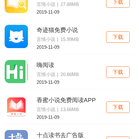
下载
言情小说
|
27.88MB
2019-11-09
奇迹猫免费小说
下载
言情小说
|
15.99MB
2019-11-09
嗨阅读
下载
言情小说
|
20.86MB
2019-11-09
香蜜小说免费阅读APP
下载
言情小说
|
13.66MB
2019-11-09
十点读书去广告版