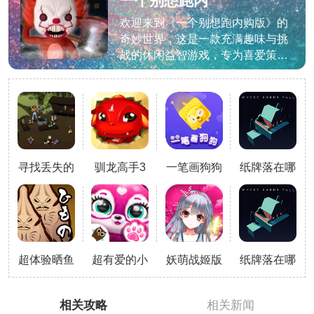
一个别想跑内
购版
欢迎来到《一个别想跑内购版》的
奇妙世界，这是一款充满趣味与挑
战的休闲益智游戏，专为喜爱策略
与反应的玩家量身定制。在这个游
戏中，你将扮演一位机智的追捕
者，穿越各种精心设计的关卡，利
用智慧与技巧，捕捉那些狡猾的逃
跑者。现在，让我们一同踏上这场
充满惊喜的冒险之旅吧！
寻找丢失的
驯龙高手3
一笔画狗狗
纸牌落在哪
能孩子手机
最新版
安卓版
破解版
版
超体验晒鱼
超有爱的小
妖萌战姬版
纸牌落在哪
最新版
毛球
本大全
安卓版
(Fluvsies)
相关攻略
相关新闻