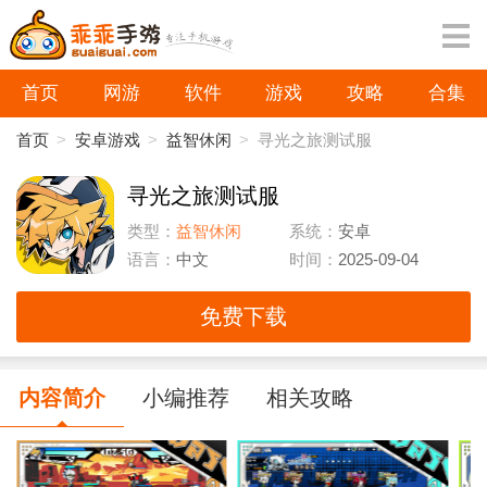
首页
网游
软件
游戏
攻略
合集
首页
>
安卓游戏
>
益智休闲
>
寻光之旅测试服
寻光之旅测试服
类型：
益智休闲
系统：
安卓
语言：
中文
时间：
2025-09-04
免费下载
内容简介
小编推荐
相关攻略