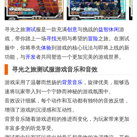
寻光之旅
测试
服是一款充满
创意
与挑战的
益智
休闲
游
戏，带你踏上一场
寻找
光明与希望的
冒险
之旅。在测试
服中，你将率先
体验
到游戏的核心玩法与即将上线的新
功能，与
开发
者共同塑造一个更加完美的游戏世界。
寻光之旅测试服游戏音乐和音效
游戏采用了温馨而悠扬的
背景
音乐
，旋律优美，能够迅
速将玩家带入到一个宁静而神秘的游戏氛围中。
音效设计细腻，每个动作和互动都有独特的音效反馈，
增强了游戏的沉浸感和互动性。
背景音乐随着游戏进程的推进而变化，为玩家带来更加
丰富多变的听觉享受。