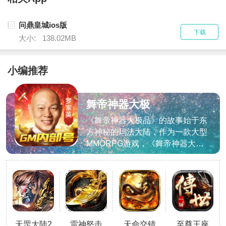
问鼎皇城ios版
下载
大小:
138.02MB
小编推荐
舞帝神器大极
品
《舞帝神器大极品》的故事始于东
方神秘的玛法大陆，作为一款大型
MMORPG游戏，《舞帝神器大极
品》传承了1.8.0版本的精华，并
优化了更新的内容，带你回归游记
忆之城，再战热血沙场，续写烈火
传说!手游亮点1、全新的沙城争霸
玩法等你来体验，让你可以在游戏
中获得一片天
天罡大陆2
雷神怒击
天命交错
至尊王座