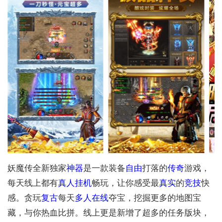
妖魔传全新独家
神器
是一款装备
自由
打落的
传奇
游戏，
每天线上都有
真人
挂机
畅玩，让你感受最
真实
的
竞技
快
感。贪玩
复古
每天
多人
在线
夺宝，挖掘更多的地图宝
藏，与你热血比拼。线上更是新增了超多的任务版块，